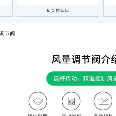
多页排烟口
调节阀